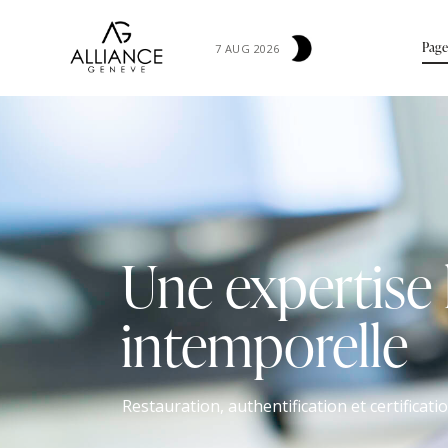
Page
7 AUG 2026
Une expertise
intemporelle
Restauration, authentification et certificati