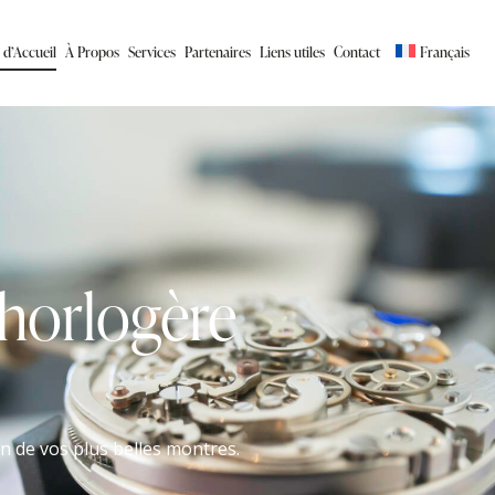
 d’Accueil
À Propos
Services
Partenaires
Liens utiles
Contact
Français
 horlogère
on de vos plus belles montres.