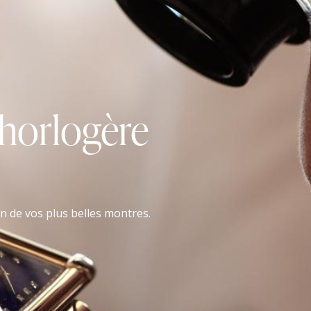
 horlogère
on de vos plus belles montres.